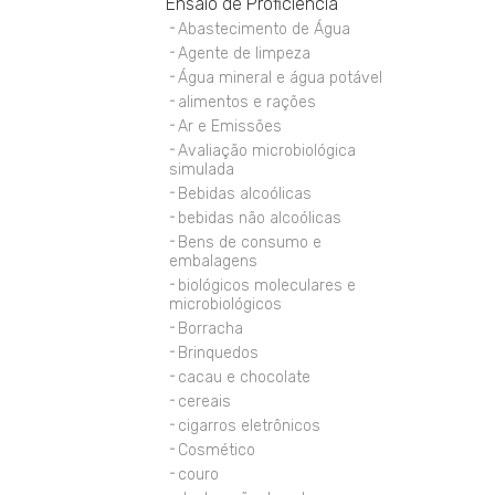
Ensaio de Proficiência
Abastecimento de Água
Agente de limpeza
Água mineral e água potável
alimentos e rações
Ar e Emissões
Avaliação microbiológica
simulada
Bebidas alcoólicas
bebidas não alcoólicas
Bens de consumo e
embalagens
biológicos moleculares e
microbiológicos
Borracha
Brinquedos
cacau e chocolate
cereais
cigarros eletrônicos
Cosmético
couro