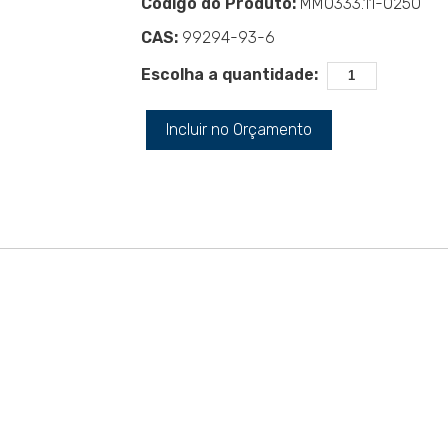
Código do Produto:
MM0333.11-0250
CAS:
99294-93-6
Escolha a quantidade:
Incluir no Orçamento