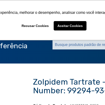
Sobre a CMS
Produtos
Marcas Representa
experiência, melhorar o desempenho, analisar como você intera
Sobre a CMS
Produtos
Marcas Representa
Recusar Cookies
Aceitar Cookies
ferência
Zolpidem Tartrate 
Number: 99294-93