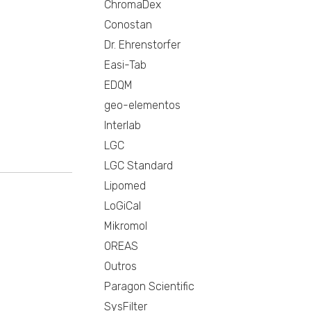
ChromaDex
Conostan
Dr. Ehrenstorfer
Easi-Tab
EDQM
geo-elementos
Interlab
LGC
LGC Standard
Lipomed
LoGiCal
Mikromol
OREAS
Outros
Paragon Scientific
SysFilter