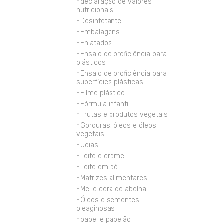
declaração de valores
nutricionais
Desinfetante
Embalagens
Enlatados
Ensaio de proficiência para
plásticos
Ensaio de proficiência para
superfícies plásticas
Filme plástico
Fórmula infantil
Frutas e produtos vegetais
Gorduras, óleos e óleos
vegetais
Joias
Leite e creme
Leite em pó
Matrizes alimentares
Mel e cera de abelha
Óleos e sementes
oleaginosas
papel e papelão