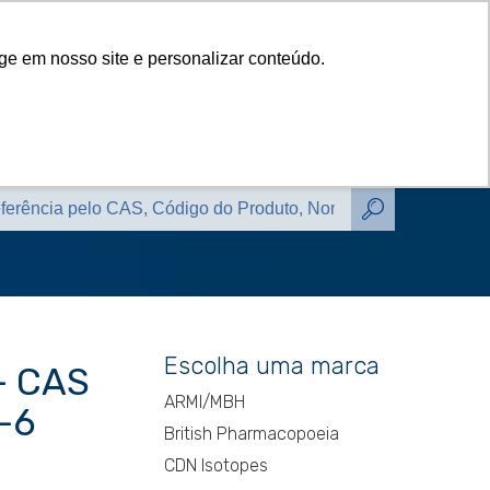
das
Catálogos
Contato
Blog
ge em nosso site e personalizar conteúdo.
das
Catálogos
Contato
Blog
Escolha uma marca
– CAS
ARMI/MBH
-6
British Pharmacopoeia
CDN Isotopes