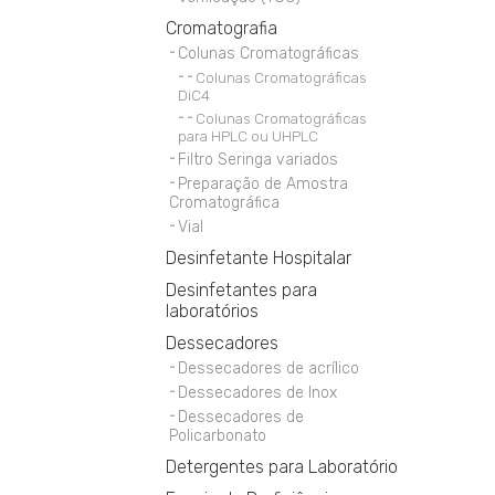
Cromatografia
Colunas Cromatográficas
Colunas Cromatográficas
DiC4
Colunas Cromatográficas
para HPLC ou UHPLC
Filtro Seringa variados
Preparação de Amostra
Cromatográfica
Vial
Desinfetante Hospitalar
Desinfetantes para
laboratórios
Dessecadores
Dessecadores de acrílico
Dessecadores de Inox
Dessecadores de
Policarbonato
Detergentes para Laboratório