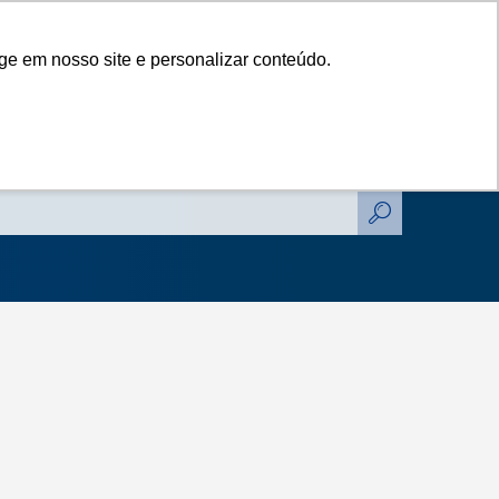
das
Catálogos
Contato
Blog
ge em nosso site e personalizar conteúdo.
das
Catálogos
Contato
Blog