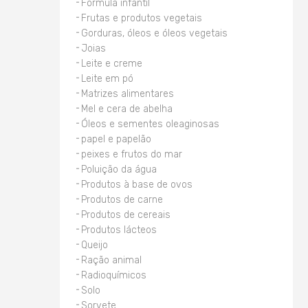
Fórmula infantil
Frutas e produtos vegetais
Gorduras, óleos e óleos vegetais
Joias
Leite e creme
Leite em pó
Matrizes alimentares
Mel e cera de abelha
Óleos e sementes oleaginosas
papel e papelão
peixes e frutos do mar
Poluição da água
Produtos à base de ovos
Produtos de carne
Produtos de cereais
Produtos lácteos
Queijo
Ração animal
Radioquímicos
Solo
Sorvete