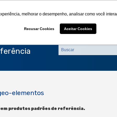
Sobre a CMS
Produtos
Marcas Representa
experiência, melhorar o desempenho, analisar como você intera
Sobre a CMS
Produtos
Marcas Representa
Recusar Cookies
Aceitar Cookies
ferência
geo-elementos
em produtos padrões de referência.