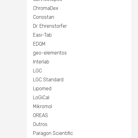
ChromaDex
Conostan
Dr. Ehrenstorfer
Easi-Tab
EDQM
geo-elementos
Interlab
LGC
LGC Standard
Lipomed
LoGiCal
Mikromol
OREAS
Outros
Paragon Scientific