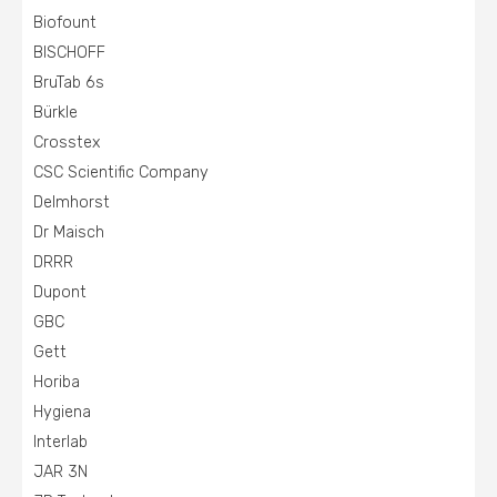
Biofount
BISCHOFF
BruTab 6s
Bürkle
Crosstex
CSC Scientific Company
Delmhorst
Dr Maisch
DRRR
Dupont
GBC
Gett
Horiba
Hygiena
Interlab
JAR 3N