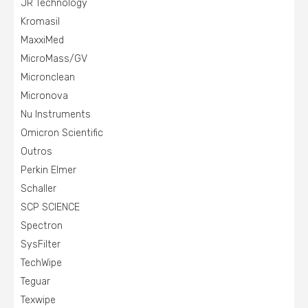
JR Technology
Kromasil
MaxxiMed
MicroMass/GV
Micronclean
Micronova
Nu Instruments
Omicron Scientific
Outros
Perkin Elmer
Schaller
SCP SCIENCE
Spectron
SysFilter
TechWipe
Teguar
Texwipe