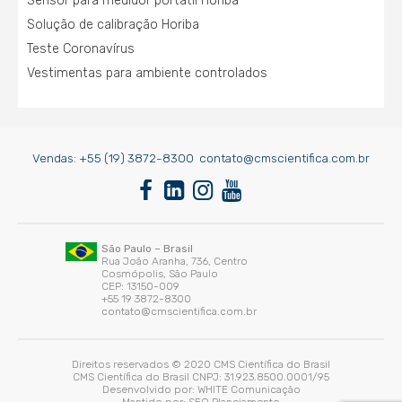
Sensor para medidor portátil Horiba
Solução de calibração Horiba
Teste Coronavírus
Vestimentas para ambiente controlados
Vendas:
+55 (19) 3872-8300
contato@cmscientifica.com.br
São Paulo – Brasil
Rua João Aranha, 736, Centro
Cosmópolis, São Paulo
CEP: 13150-009
+55 19 3872-8300
contato@cmscientifica.com.br
Direitos reservados © 2020 CMS Científica do Brasil
CMS Científica do Brasil CNPJ: 31.923.8500.0001/95
Desenvolvido por:
WHITE Comunicação