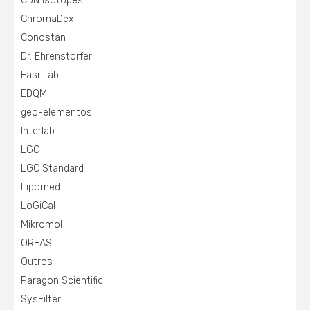
CDN Isotopes
ChromaDex
Conostan
Dr. Ehrenstorfer
Easi-Tab
EDQM
geo-elementos
Interlab
LGC
LGC Standard
Lipomed
LoGiCal
Mikromol
OREAS
Outros
Paragon Scientific
SysFilter