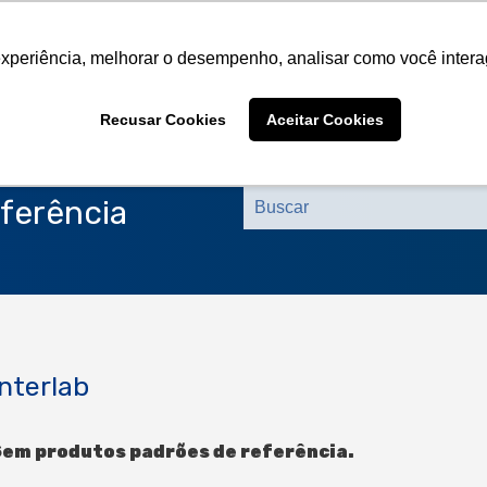
Sobre a CMS
Produtos
Marcas Representa
experiência, melhorar o desempenho, analisar como você intera
Sobre a CMS
Produtos
Marcas Representa
Recusar Cookies
Aceitar Cookies
ferência
Interlab
em produtos padrões de referência.