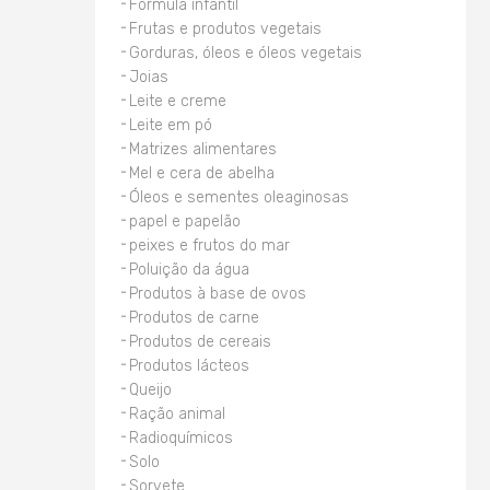
Fórmula infantil
Frutas e produtos vegetais
Gorduras, óleos e óleos vegetais
Joias
Leite e creme
Leite em pó
Matrizes alimentares
Mel e cera de abelha
Óleos e sementes oleaginosas
papel e papelão
peixes e frutos do mar
Poluição da água
Produtos à base de ovos
Produtos de carne
Produtos de cereais
Produtos lácteos
Queijo
Ração animal
Radioquímicos
Solo
Sorvete