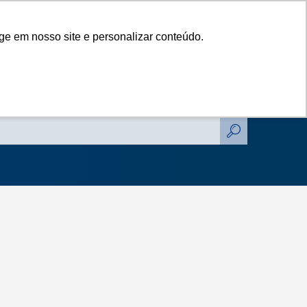
das
Catálogos
Contato
Blog
ge em nosso site e personalizar conteúdo.
das
Catálogos
Contato
Blog