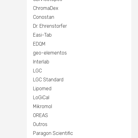
ChromaDex
Conostan
Dr. Ehrenstorfer
Easi-Tab
EDQM
geo-elementos
Interlab
LGC
LGC Standard
Lipomed
LoGiCal
Mikromol
OREAS
Outros
Paragon Scientific