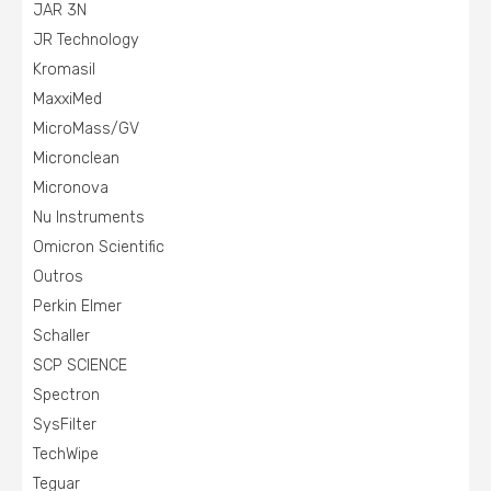
JAR 3N
JR Technology
Kromasil
MaxxiMed
MicroMass/GV
Micronclean
Micronova
Nu Instruments
Omicron Scientific
Outros
Perkin Elmer
Schaller
SCP SCIENCE
Spectron
SysFilter
TechWipe
Teguar