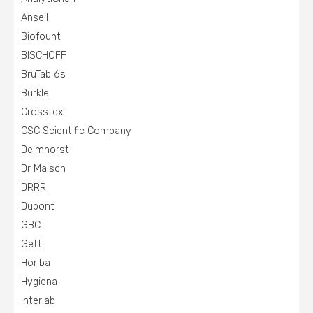
Ansell
Biofount
BISCHOFF
BruTab 6s
Bürkle
Crosstex
CSC Scientific Company
Delmhorst
Dr Maisch
DRRR
Dupont
GBC
Gett
Horiba
Hygiena
Interlab