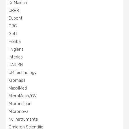
Dr Maisch
DRRR
Dupont
GBC
Gett
Horiba
Hygiena
Interlab
JAR 3N
JR Technology
Kromasil
MaxxiMed
MicroMass/GV
Micronclean
Micronova
Nu Instruments
Omicron Scientific