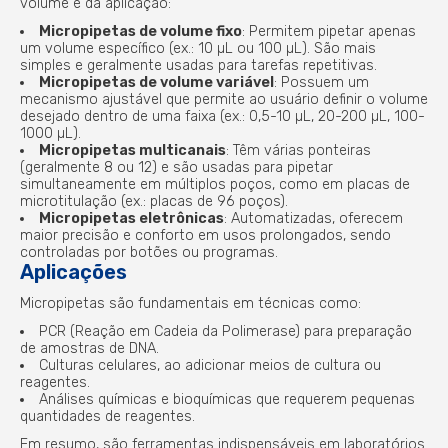
volume e da aplicação:
Micropipetas de volume fixo
: Permitem pipetar apenas
um volume específico (ex.: 10 µL ou 100 µL). São mais
simples e geralmente usadas para tarefas repetitivas.
Micropipetas de volume variável
: Possuem um
mecanismo ajustável que permite ao usuário definir o volume
desejado dentro de uma faixa (ex.: 0,5-10 µL, 20-200 µL, 100-
1000 µL).
Micropipetas multicanais
: Têm várias ponteiras
(geralmente 8 ou 12) e são usadas para pipetar
simultaneamente em múltiplos poços, como em placas de
microtitulação (ex.: placas de 96 poços).
Micropipetas eletrônicas
: Automatizadas, oferecem
maior precisão e conforto em usos prolongados, sendo
controladas por botões ou programas.
Aplicações
Micropipetas são fundamentais em técnicas como:
PCR (Reação em Cadeia da Polimerase) para preparação
de amostras de DNA.
Culturas celulares, ao adicionar meios de cultura ou
reagentes.
Análises químicas e bioquímicas que requerem pequenas
quantidades de reagentes.
Em resumo, são ferramentas indispensáveis em laboratórios