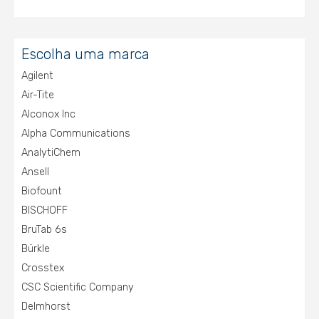
Escolha uma marca
Agilent
Air-Tite
Alconox Inc
Alpha Communications
AnalytiChem
Ansell
Biofount
BISCHOFF
BruTab 6s
Bürkle
Crosstex
CSC Scientific Company
Delmhorst