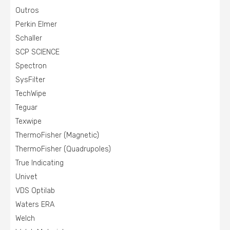
Outros
Perkin Elmer
Schaller
SCP SCIENCE
Spectron
SysFilter
TechWipe
Teguar
Texwipe
ThermoFisher (Magnetic)
ThermoFisher (Quadrupoles)
True Indicating
Univet
VDS Optilab
Waters ERA
Welch