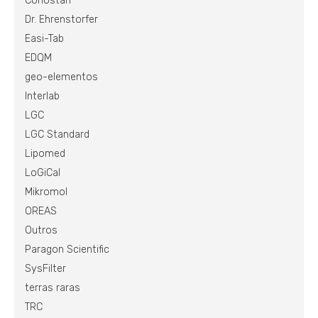
Conostan
Dr. Ehrenstorfer
Easi-Tab
EDQM
geo-elementos
Interlab
LGC
LGC Standard
Lipomed
LoGiCal
Mikromol
OREAS
Outros
Paragon Scientific
SysFilter
terras raras
TRC