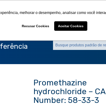
Sobre a CMS
Produtos
Marcas Representa
experiência, melhorar o desempenho, analisar como você intera
Sobre a CMS
Produtos
Marcas Representa
Recusar Cookies
Aceitar Cookies
ferência
Promethazine
hydrochloride – C
Number: 58-33-3