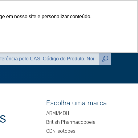
das
Catálogos
Contato
Blog
ge em nosso site e personalizar conteúdo.
das
Catálogos
Contato
Blog
Escolha uma marca
ARMI/MBH
AS
British Pharmacopoeia
CDN Isotopes