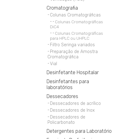
Cromatografia
Colunas Cromatográficas
Colunas Cromatográficas
DiC4
Colunas Cromatográficas
para HPLC ou UHPLC
Filtro Seringa variados
Preparação de Amostra
Cromatográfica
Vial
Desinfetante Hospitalar
Desinfetantes para
laboratórios
Dessecadores
Dessecadores de acrílico
Dessecadores de Inox
Dessecadores de
Policarbonato
Detergentes para Laboratório