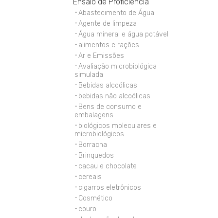
Ensaio de Proficiência
Abastecimento de Água
Agente de limpeza
Água mineral e água potável
alimentos e rações
Ar e Emissões
Avaliação microbiológica
simulada
Bebidas alcoólicas
bebidas não alcoólicas
Bens de consumo e
embalagens
biológicos moleculares e
microbiológicos
Borracha
Brinquedos
cacau e chocolate
cereais
cigarros eletrônicos
Cosmético
couro