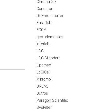
ChromaDex
Conostan
Dr. Ehrenstorfer
Easi-Tab
EDQM
geo-elementos
Interlab
LGC
LGC Standard
Lipomed
LoGiCal
Mikromol
OREAS
Outros
Paragon Scientific
SysFilter