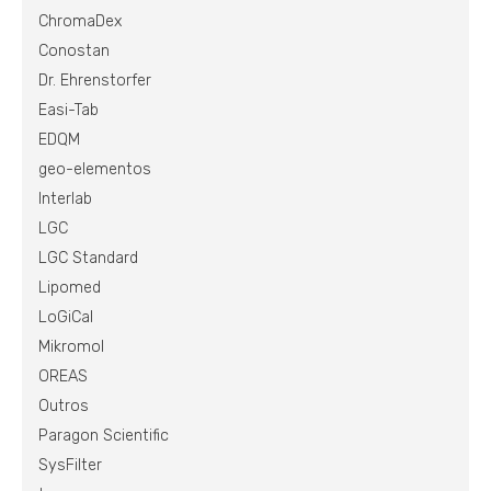
ChromaDex
Conostan
Dr. Ehrenstorfer
Easi-Tab
EDQM
geo-elementos
Interlab
LGC
LGC Standard
Lipomed
LoGiCal
Mikromol
OREAS
Outros
Paragon Scientific
SysFilter