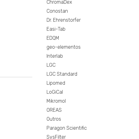
ChromaDex
Conostan
Dr. Ehrenstorfer
Easi-Tab
EDQM
geo-elementos
Interlab
LGC
LGC Standard
Lipomed
LoGiCal
Mikromol
OREAS
Outros
Paragon Scientific
SysFilter