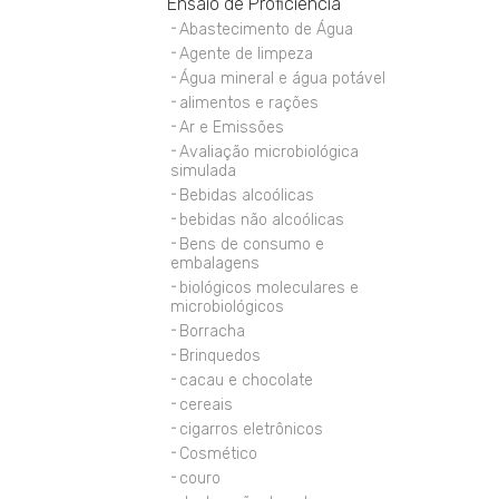
Ensaio de Proficiência
Abastecimento de Água
Agente de limpeza
Água mineral e água potável
alimentos e rações
Ar e Emissões
Avaliação microbiológica
simulada
Bebidas alcoólicas
bebidas não alcoólicas
Bens de consumo e
embalagens
biológicos moleculares e
microbiológicos
Borracha
Brinquedos
cacau e chocolate
cereais
cigarros eletrônicos
Cosmético
couro