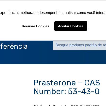
Sobre a CMS
Produtos
Marcas Representa
experiência, melhorar o desempenho, analisar como você intera
Sobre a CMS
Produtos
Marcas Representa
Recusar Cookies
Aceitar Cookies
ferência
Prasterone – CAS
Number: 53-43-0