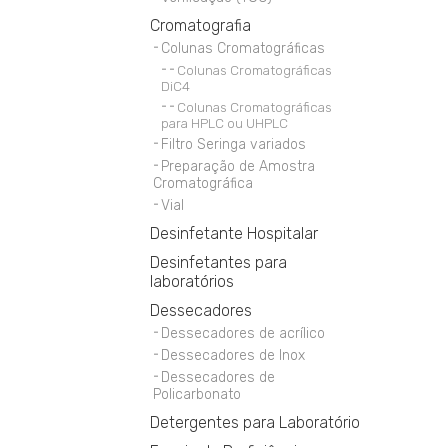
Cromatografia
Colunas Cromatográficas
Colunas Cromatográficas
DiC4
Colunas Cromatográficas
para HPLC ou UHPLC
Filtro Seringa variados
Preparação de Amostra
Cromatográfica
Vial
Desinfetante Hospitalar
Desinfetantes para
laboratórios
Dessecadores
Dessecadores de acrílico
Dessecadores de Inox
Dessecadores de
Policarbonato
Detergentes para Laboratório