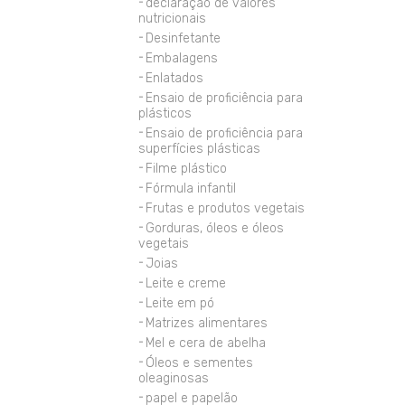
declaração de valores
nutricionais
Desinfetante
Embalagens
Enlatados
Ensaio de proficiência para
plásticos
Ensaio de proficiência para
superfícies plásticas
Filme plástico
Fórmula infantil
Frutas e produtos vegetais
Gorduras, óleos e óleos
vegetais
Joias
Leite e creme
Leite em pó
Matrizes alimentares
Mel e cera de abelha
Óleos e sementes
oleaginosas
papel e papelão