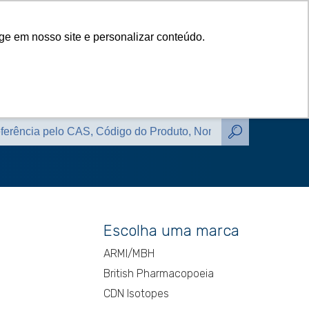
das
Catálogos
Contato
Blog
ge em nosso site e personalizar conteúdo.
das
Catálogos
Contato
Blog
Escolha uma marca
ARMI/MBH
British Pharmacopoeia
CDN Isotopes