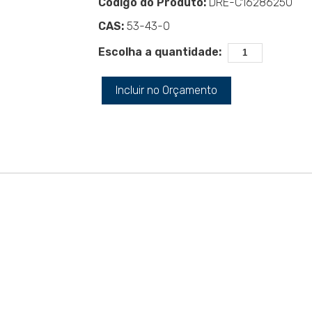
Código do Produto:
DRE-C16286250
CAS:
53-43-0
Escolha a quantidade:
Incluir no Orçamento