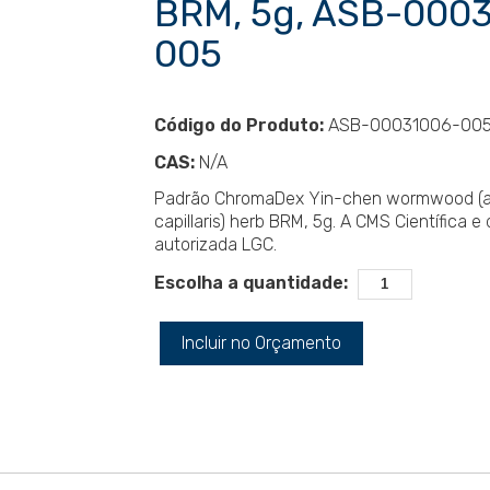
BRM, 5g, ASB-000
005
Código do Produto:
ASB-00031006-00
CAS:
N/A
Padrão ChromaDex Yin-chen wormwood (a
capillaris) herb BRM, 5g. A CMS Científica e 
autorizada LGC.
Escolha a quantidade:
Incluir no Orçamento