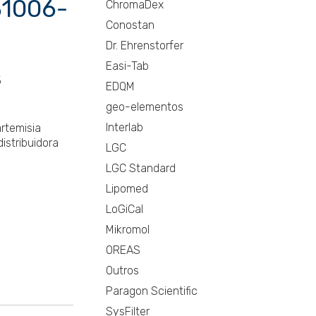
31006-
ChromaDex
Conostan
Dr. Ehrenstorfer
Easi-Tab
5
EDQM
geo-elementos
Interlab
rtemisia
distribuidora
LGC
LGC Standard
Lipomed
LoGiCal
Mikromol
OREAS
Outros
Paragon Scientific
SysFilter