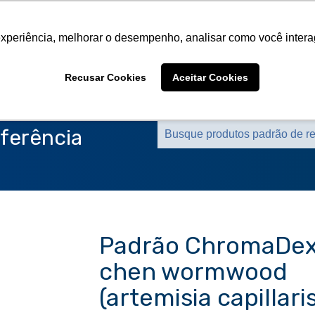
Sobre a CMS
Produtos
Marcas Representa
experiência, melhorar o desempenho, analisar como você intera
Sobre a CMS
Produtos
Marcas Representa
Recusar Cookies
Aceitar Cookies
ferência
Padrão ChromaDex
chen wormwood
(artemisia capillari