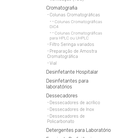
Cromatografia
Colunas Cromatográficas
Colunas Cromatográficas
DiC4
Colunas Cromatográficas
para HPLC ou UHPLC
Filtro Seringa variados
Preparação de Amostra
Cromatográfica
Vial
Desinfetante Hospitalar
Desinfetantes para
laboratórios
Dessecadores
Dessecadores de acrílico
Dessecadores de Inox
Dessecadores de
Policarbonato
Detergentes para Laboratório