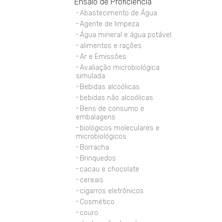
Ensaio de Proficiência
Abastecimento de Água
Agente de limpeza
Água mineral e água potável
alimentos e rações
Ar e Emissões
Avaliação microbiológica
simulada
Bebidas alcoólicas
bebidas não alcoólicas
Bens de consumo e
embalagens
biológicos moleculares e
microbiológicos
Borracha
Brinquedos
cacau e chocolate
cereais
cigarros eletrônicos
Cosmético
couro