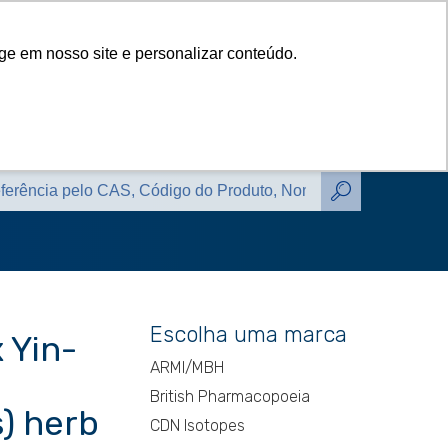
das
Catálogos
Contato
Blog
ge em nosso site e personalizar conteúdo.
das
Catálogos
Contato
Blog
Escolha uma marca
 Yin-
ARMI/MBH
British Pharmacopoeia
s) herb
CDN Isotopes