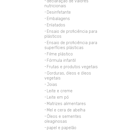
declaração de valores
nutricionais
Desinfetante
Embalagens
Enlatados
Ensaio de proficiência para
plásticos
Ensaio de proficiência para
superfícies plásticas
Filme plástico
Fórmula infantil
Frutas e produtos vegetais
Gorduras, óleos e óleos
vegetais
Joias
Leite e creme
Leite em pó
Matrizes alimentares
Mel e cera de abelha
Óleos e sementes
oleaginosas
papel e papelão