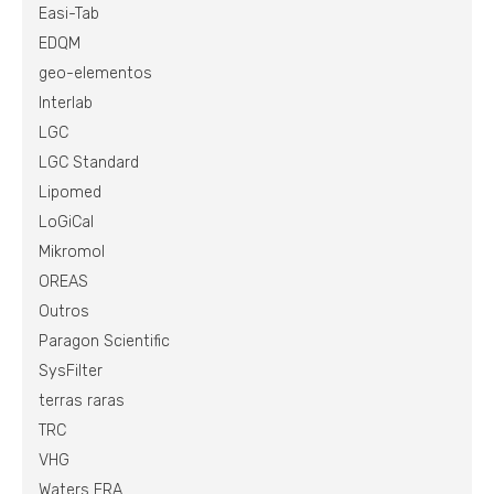
Easi-Tab
EDQM
geo-elementos
Interlab
LGC
LGC Standard
Lipomed
LoGiCal
Mikromol
OREAS
Outros
Paragon Scientific
SysFilter
terras raras
TRC
VHG
Waters ERA