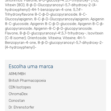
Sinônimos: Flavone, 8-D-glucosyl-4′,5,7-trihydroxy- (7CI);
Vitexin (8CI); 8-β-D-Glucopyranosyl-5,7-dihydroxy-2-(4-
hydroxyphenyl)-4H-1-benzopyran-4-one; 5,7,4′-
Trihydroxyflavone 8-C-β-D-glucopyranoside; 8-C-
Glucosylapigenin; 8-C-β-D-Glucopyranosylapigenin; Apigenin
8-C-glucoside; Apigenin 8-C-β-D-glucoside; Apigenin 8-C-β-
glucopyranoside; Apigenin-8-C-β-D-glucopyranoside;
Flavone, 8-β-D-glucopyranosyl-4′,5,7-trihydroxy-; Isovitexin
(C-8 isomer); Orientoside; Vitexina; Vitexine; 4H-1-
Benzopyran-4-one, 8-β-D-glucopyranosyl-5,7-dihydroxy-2-
(4-hydroxyphenyl)-
Escolha uma marca
ARMI/MBH
British Pharmacopoeia
CDN Isotopes
ChromaDex
Conostan
Dr. Ehrenstorfer