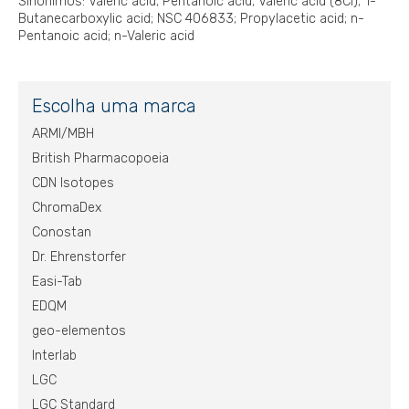
Sinônimos: Valeric acid; Pentanoic acid; Valeric acid (8CI); 1-
Butanecarboxylic acid; NSC 406833; Propylacetic acid; n-
Pentanoic acid; n-Valeric acid
Escolha uma marca
ARMI/MBH
British Pharmacopoeia
CDN Isotopes
ChromaDex
Conostan
Dr. Ehrenstorfer
Easi-Tab
EDQM
geo-elementos
Interlab
LGC
LGC Standard