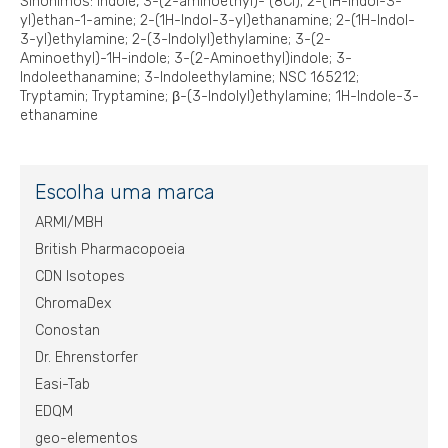
Sinônimos: Indole, 3-(2-aminoethyl)- (8CI); 2-(1H-Indol-3-
yl)ethan-1-amine; 2-(1H-Indol-3-yl)ethanamine; 2-(1H-Indol-
3-yl)ethylamine; 2-(3-Indolyl)ethylamine; 3-(2-
Aminoethyl)-1H-indole; 3-(2-Aminoethyl)indole; 3-
Indoleethanamine; 3-Indoleethylamine; NSC 165212;
Tryptamin; Tryptamine; β-(3-Indolyl)ethylamine; 1H-Indole-3-
ethanamine
Escolha uma marca
ARMI/MBH
British Pharmacopoeia
CDN Isotopes
ChromaDex
Conostan
Dr. Ehrenstorfer
Easi-Tab
EDQM
geo-elementos