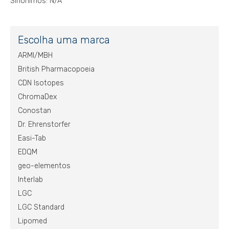
Sinônimos: N/A
Escolha uma marca
ARMI/MBH
British Pharmacopoeia
CDN Isotopes
ChromaDex
Conostan
Dr. Ehrenstorfer
Easi-Tab
EDQM
geo-elementos
Interlab
LGC
LGC Standard
Lipomed