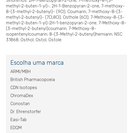
Sinônimos: 2H-1-Benzopyran-2-one, 7-methoxy-8-(3-
methyl-2-buten-1-yl)-; 2H-1-Benzopyran-2-one, 7-methoxy-
8-(3-methyl-2-butenyl)- (9CI); Coumarin, 7-methoxy-8-(3-
methyl-2-butenyl)- (7CI,8CI); Osthole (6CI); 7-Methoxy-8-(3-
methyl-2-buten-1-yl)-2H-1-benzopyran-2-one; 7-Methoxy-8-
(3-methyl-2-butenyl)coumarin; 7-Methoxy-8-
isopentenylcoumarin; 8-(3-Methyl-2-butenyl)herniarin; NSC
31868; Osthol; Ostol; Ostole
Escolha uma marca
ARMI/MBH
British Pharmacopoeia
CDN Isotopes
ChromaDex
Conostan
Dr. Ehrenstorfer
Easi-Tab
EDQM