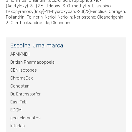
Sinônimos: Oleandrin (6CI,7CI,8CI); (3β,5β,16β)-16-
(Acetyloxy)-3-[(2,6-dideoxy-3-O-methyl-α-L-arabino-
hexopyranosyl)oxy]-14-hydroxycard-20(22)-enolide; Corrigen;
Foliandrin; Folinerin; Neriol; Neriolin; Neriostene; Oleandrigenin
3-O-α-L-oleandroside; Oleandrine
Escolha uma marca
ARMI/MBH
British Pharmacopoeia
CDN Isotopes
ChromaDex
Conostan
Dr. Ehrenstorfer
Easi-Tab
EDQM
geo-elementos
Interlab