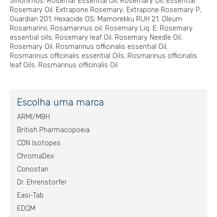
Sinônimos: Rosemar Essential Oil, Rosemary Oil; Essential
Rosemary Oil; Extrapone Rosemary; Extrapone Rosemary P;
Guardian 201; Hexacide OS; Mamorekku RUH 21; Oleum
Rosamarinii; Rosamarinus oil; Rosemary Liq. E; Rosemary
essential oils; Rosemary leaf Oil; Rosemary Needle Oil;
Rosemary Oil; Rosmarinus officinalis essential Oil;
Rosmarinus officinalis essential Oils; Rosmarinus officinalis
leaf Oils; Rosmarinus officinalis Oil
Escolha uma marca
ARMI/MBH
British Pharmacopoeia
CDN Isotopes
ChromaDex
Conostan
Dr. Ehrenstorfer
Easi-Tab
EDQM