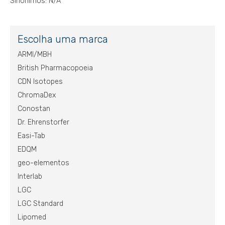
Sinônimos: N/A
Escolha uma marca
ARMI/MBH
British Pharmacopoeia
CDN Isotopes
ChromaDex
Conostan
Dr. Ehrenstorfer
Easi-Tab
EDQM
geo-elementos
Interlab
LGC
LGC Standard
Lipomed