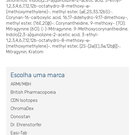
Sinônimos: Indolo[2,3-a]quinolizine-2-acetic acid, 3-ethyl-
1,2,3,4,6,7,12,12b-octahydro-8-methoxy-α-
(methoxymethylene)-, methyl ester, (αE,2S,3S,12bS)-;
Corynan-16-carboxylic acid, 16,17-didehydro-9,17-dimethoxy-,
methyl ester, (16E,20β)-; Corynantheidine, 9-methoxy- (7CI);
Mitragynine (6CI); (-)-Mitragynine; 9-Methoxycorynantheidine;
Indolo[2,3-a]quinolizine-2-acetic acid, 3-ethyl-
1,2,3,4,6,7,12,12b-octahydro-8-methoxy-α-
(methoxymethylene)-, methyl ester, [2S-[2α(E),3α,12bβ]]-;
Mitragynin; Kratom
Escolha uma marca
ARMI/MBH
British Pharmacopoeia
CDN Isotopes
ChromaDex
Conostan
Dr. Ehrenstorfer
Easi-Tab