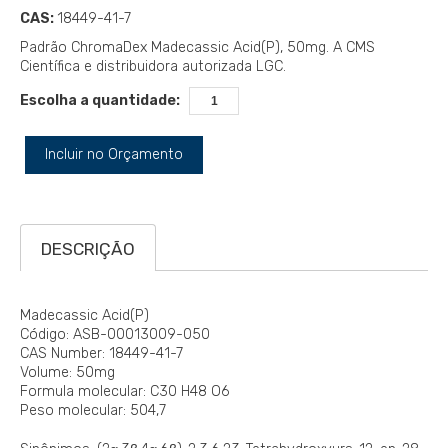
CAS:
18449-41-7
Padrão ChromaDex Madecassic Acid(P), 50mg. A CMS
Científica e distribuidora autorizada LGC.
Escolha a quantidade:
Incluir no Orçamento
DESCRIÇÃO
Madecassic Acid(P)
Código: ASB-00013009-050
CAS Number: 18449-41-7
Volume: 50mg
Formula molecular: C30 H48 O6
Peso molecular: 504,7