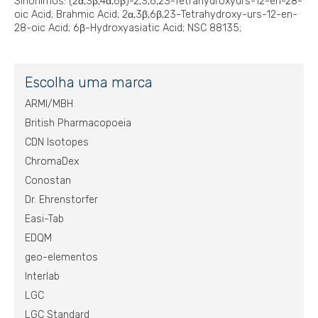
Sinônimos: (2α,3β,4α,6β)-2,3,6,23-Tetrahydroxyurs-12-en-28-
oic Acid; Brahmic Acid; 2α,3β,6β,23-Tetrahydroxy-urs-12-en-
28-oic Acid; 6β-Hydroxyasiatic Acid; NSC 88135;
Escolha uma marca
ARMI/MBH
British Pharmacopoeia
CDN Isotopes
ChromaDex
Conostan
Dr. Ehrenstorfer
Easi-Tab
EDQM
geo-elementos
Interlab
LGC
LGC Standard