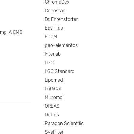
ChromaDex
Conostan
Dr. Ehrenstorfer
Easi-Tab
5mg. A CMS
EDQM
geo-elementos
Interlab
LGC
LGC Standard
Lipomed
LoGiCal
Mikromol
OREAS
Outros
Paragon Scientific
SysFilter