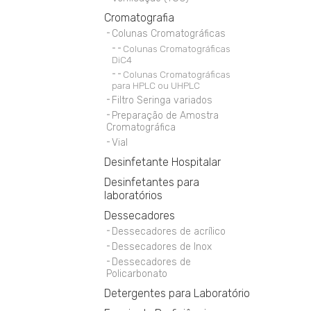
Cromatografia
Colunas Cromatográficas
Colunas Cromatográficas
DiC4
Colunas Cromatográficas
para HPLC ou UHPLC
Filtro Seringa variados
Preparação de Amostra
Cromatográfica
Vial
Desinfetante Hospitalar
Desinfetantes para
laboratórios
Dessecadores
Dessecadores de acrílico
Dessecadores de Inox
Dessecadores de
Policarbonato
Detergentes para Laboratório