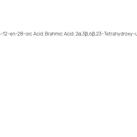
s-12-en-28-oic Acid; Brahmic Acid; 2α,3β,6β,23-Tetrahydroxy