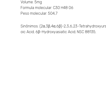
Volume: 5mg
Formula molecular: C30 H48 O6
Peso molecular: 504,7
Sinônimos: (2α,3β,4α,6β)-2,3,6,23-Tetrahydroxyur
oic Acid; 6β-Hydroxyasiatic Acid; NSC 88135;