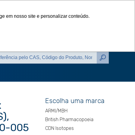
das
Catálogos
Contato
Blog
ge em nosso site e personalizar conteúdo.
das
Catálogos
Contato
Blog
Escolha uma marca
x
ARMI/MBH
),
British Pharmacopoeia
0-005
CDN Isotopes