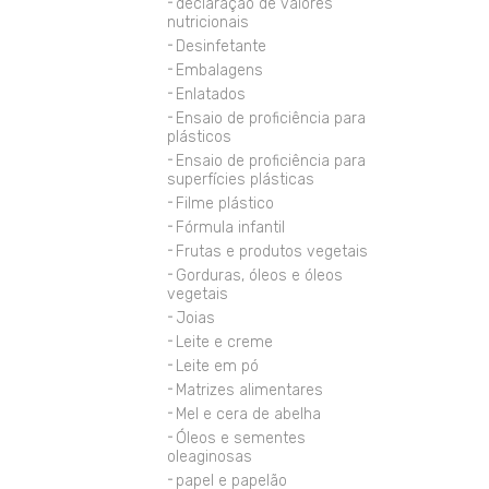
declaração de valores
nutricionais
Desinfetante
Embalagens
Enlatados
Ensaio de proficiência para
plásticos
Ensaio de proficiência para
superfícies plásticas
Filme plástico
Fórmula infantil
Frutas e produtos vegetais
Gorduras, óleos e óleos
vegetais
Joias
Leite e creme
Leite em pó
Matrizes alimentares
Mel e cera de abelha
Óleos e sementes
oleaginosas
papel e papelão