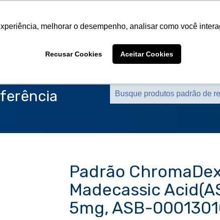
Sobre a CMS
Produtos
Marcas Representa
experiência, melhorar o desempenho, analisar como você intera
Sobre a CMS
Produtos
Marcas Representa
Recusar Cookies
Aceitar Cookies
ferência
Padrão ChromaDe
Madecassic Acid(AS
5mg, ASB-0001301