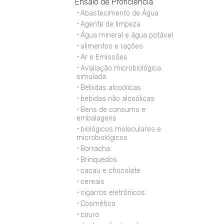
Ensaio de Proficiência
Abastecimento de Água
Agente de limpeza
Água mineral e água potável
alimentos e rações
Ar e Emissões
Avaliação microbiológica
simulada
Bebidas alcoólicas
bebidas não alcoólicas
Bens de consumo e
embalagens
biológicos moleculares e
microbiológicos
Borracha
Brinquedos
cacau e chocolate
cereais
cigarros eletrônicos
Cosmético
couro