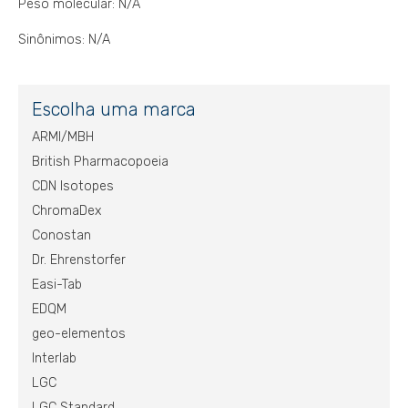
Peso molecular: N/A
Sinônimos: N/A
Escolha uma marca
ARMI/MBH
British Pharmacopoeia
CDN Isotopes
ChromaDex
Conostan
Dr. Ehrenstorfer
Easi-Tab
EDQM
geo-elementos
Interlab
LGC
LGC Standard