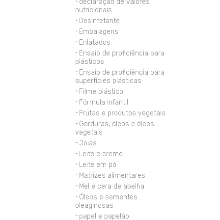
declaração de valores
nutricionais
Desinfetante
Embalagens
Enlatados
Ensaio de proficiência para
plásticos
Ensaio de proficiência para
superfícies plásticas
Filme plástico
Fórmula infantil
Frutas e produtos vegetais
Gorduras, óleos e óleos
vegetais
Joias
Leite e creme
Leite em pó
Matrizes alimentares
Mel e cera de abelha
Óleos e sementes
oleaginosas
papel e papelão