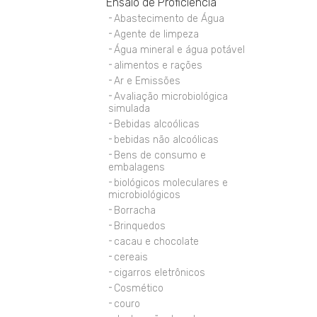
Ensaio de Proficiência
Abastecimento de Água
Agente de limpeza
Água mineral e água potável
alimentos e rações
Ar e Emissões
Avaliação microbiológica
simulada
Bebidas alcoólicas
bebidas não alcoólicas
Bens de consumo e
embalagens
biológicos moleculares e
microbiológicos
Borracha
Brinquedos
cacau e chocolate
cereais
cigarros eletrônicos
Cosmético
couro