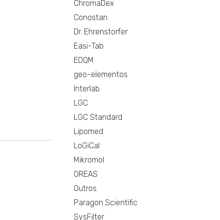
ChromaDex
Conostan
Dr. Ehrenstorfer
Easi-Tab
EDQM
geo-elementos
Interlab
LGC
LGC Standard
Lipomed
LoGiCal
Mikromol
OREAS
Outros
Paragon Scientific
SysFilter