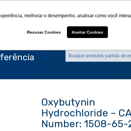
Sobre a CMS
Produtos
Marcas Representa
experiência, melhorar o desempenho, analisar como você intera
Sobre a CMS
Produtos
Marcas Representa
Recusar Cookies
Aceitar Cookies
ferência
Oxybutynin
Hydrochloride – C
Number: 1508-65-