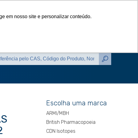
das
Catálogos
Contato
Blog
ge em nosso site e personalizar conteúdo.
das
Catálogos
Contato
Blog
Escolha uma marca
ARMI/MBH
AS
British Pharmacopoeia
2
CDN Isotopes