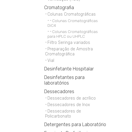
Cromatografia
Colunas Cromatográficas
Colunas Cromatográficas
DiC4
Colunas Cromatográficas
para HPLC ou UHPLC
Filtro Seringa variados
Preparação de Amostra
Cromatográfica
Vial
Desinfetante Hospitalar
Desinfetantes para
laboratórios
Dessecadores
Dessecadores de acrílico
Dessecadores de Inox
Dessecadores de
Policarbonato
Detergentes para Laboratório