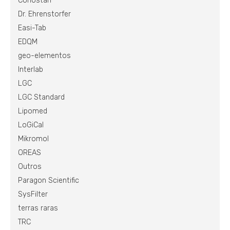
Conostan
Dr. Ehrenstorfer
Easi-Tab
EDQM
geo-elementos
Interlab
LGC
LGC Standard
Lipomed
LoGiCal
Mikromol
OREAS
Outros
Paragon Scientific
SysFilter
terras raras
TRC