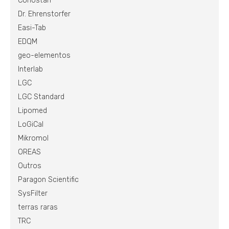
Conostan
Dr. Ehrenstorfer
Easi-Tab
EDQM
geo-elementos
Interlab
LGC
LGC Standard
Lipomed
LoGiCal
Mikromol
OREAS
Outros
Paragon Scientific
SysFilter
terras raras
TRC