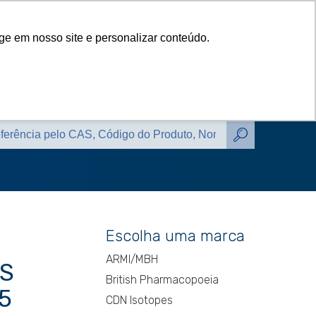
das
Catálogos
Contato
Blog
ge em nosso site e personalizar conteúdo.
das
Catálogos
Contato
Blog
Escolha uma marca
ARMI/MBH
AS
British Pharmacopoeia
5
CDN Isotopes