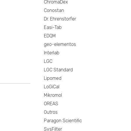
ChromaDex
Conostan
Dr. Ehrenstorfer
Easi-Tab
EDQM
geo-elementos
Interlab
LGC
LGC Standard
Lipomed
LoGiCal
Mikromol
OREAS
Outros
Paragon Scientific
SysFilter