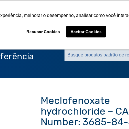
Sobre a CMS
Produtos
Marcas Representa
experiência, melhorar o desempenho, analisar como você intera
Sobre a CMS
Produtos
Marcas Representa
Recusar Cookies
Aceitar Cookies
ferência
Meclofenoxate
hydrochloride – C
Number: 3685-84-