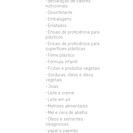
declaração de valores
nutricionais
Desinfetante
Embalagens
Enlatados
Ensaio de proficiência para
plásticos
Ensaio de proficiência para
superfícies plásticas
Filme plástico
Fórmula infantil
Frutas e produtos vegetais
Gorduras, óleos e óleos
vegetais
Joias
Leite e creme
Leite em pó
Matrizes alimentares
Mel e cera de abelha
Óleos e sementes
oleaginosas
papel e papelão