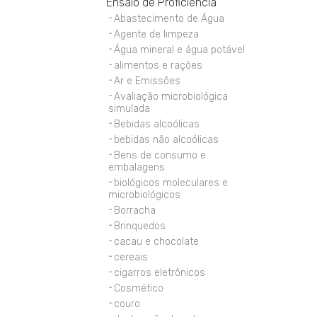
Ensaio de Proficiência
Abastecimento de Água
Agente de limpeza
Água mineral e água potável
alimentos e rações
Ar e Emissões
Avaliação microbiológica
simulada
Bebidas alcoólicas
bebidas não alcoólicas
Bens de consumo e
embalagens
biológicos moleculares e
microbiológicos
Borracha
Brinquedos
cacau e chocolate
cereais
cigarros eletrônicos
Cosmético
couro