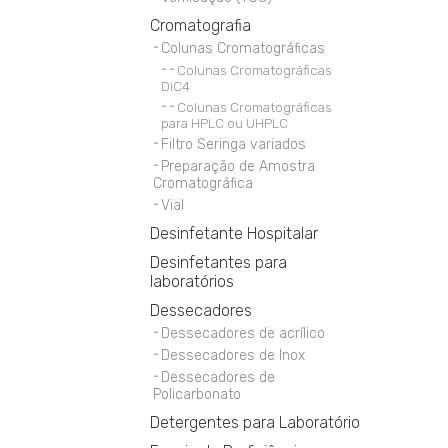
Cromatografia
Colunas Cromatográficas
Colunas Cromatográficas
DiC4
Colunas Cromatográficas
para HPLC ou UHPLC
Filtro Seringa variados
Preparação de Amostra
Cromatográfica
Vial
Desinfetante Hospitalar
Desinfetantes para
laboratórios
Dessecadores
Dessecadores de acrílico
Dessecadores de Inox
Dessecadores de
Policarbonato
Detergentes para Laboratório