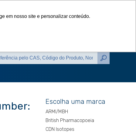
das
Catálogos
Contato
Blog
ge em nosso site e personalizar conteúdo.
das
Catálogos
Contato
Blog
Escolha uma marca
umber:
ARMI/MBH
British Pharmacopoeia
CDN Isotopes