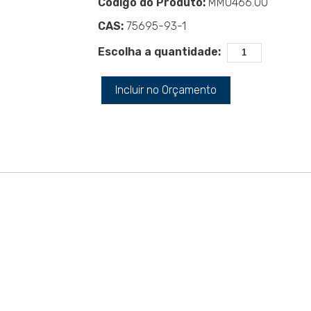
Código do Produto:
MM0466.00
CAS:
75695-93-1
Escolha a quantidade:
Incluir no Orçamento