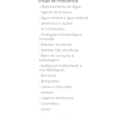
Ensaio de Proficiência
Abastecimento de Água
Agente de limpeza
Água mineral e água potável
alimentos e rações
Ar e Emissões
Avaliação microbiológica
simulada
Bebidas alcoólicas
bebidas não alcoólicas
Bens de consumo e
embalagens
biológicos moleculares e
microbiológicos
Borracha
Brinquedos
cacau e chocolate
cereais
cigarros eletrônicos
Cosmético
couro