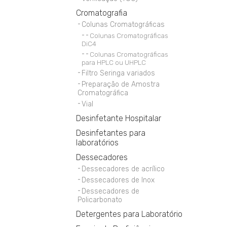
Cromatografia
Colunas Cromatográficas
Colunas Cromatográficas
DiC4
Colunas Cromatográficas
para HPLC ou UHPLC
Filtro Seringa variados
Preparação de Amostra
Cromatográfica
Vial
Desinfetante Hospitalar
Desinfetantes para
laboratórios
Dessecadores
Dessecadores de acrílico
Dessecadores de Inox
Dessecadores de
Policarbonato
Detergentes para Laboratório