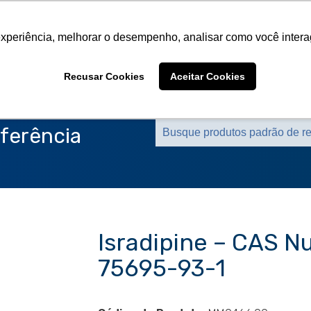
Sobre a CMS
Produtos
Marcas Representa
experiência, melhorar o desempenho, analisar como você intera
Sobre a CMS
Produtos
Marcas Representa
Recusar Cookies
Aceitar Cookies
ferência
Isradipine – CAS N
75695-93-1