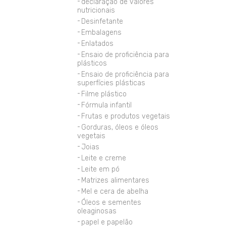
declaração de valores
nutricionais
Desinfetante
Embalagens
Enlatados
Ensaio de proficiência para
plásticos
Ensaio de proficiência para
superfícies plásticas
Filme plástico
Fórmula infantil
Frutas e produtos vegetais
Gorduras, óleos e óleos
vegetais
Joias
Leite e creme
Leite em pó
Matrizes alimentares
Mel e cera de abelha
Óleos e sementes
oleaginosas
papel e papelão