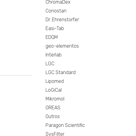
ChromaDex
Conostan
Dr. Ehrenstorfer
Easi-Tab
EDQM
geo-elementos
Interlab
LGC
LGC Standard
Lipomed
LoGiCal
Mikromol
OREAS
Outros
Paragon Scientific
SysFilter