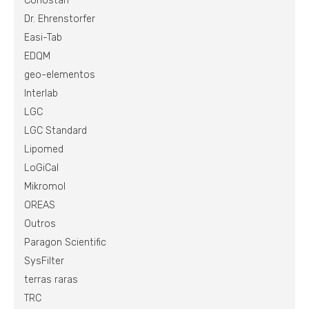
Conostan
Dr. Ehrenstorfer
Easi-Tab
EDQM
geo-elementos
Interlab
LGC
LGC Standard
Lipomed
LoGiCal
Mikromol
OREAS
Outros
Paragon Scientific
SysFilter
terras raras
TRC