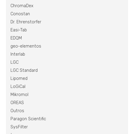
ChromaDex
Conostan
Dr. Ehrenstorfer
Easi-Tab
EDQM
geo-elementos
Interlab
LGC
LGC Standard
Lipomed
LoGiCal
Mikromol
OREAS
Outros
Paragon Scientific
SysFilter