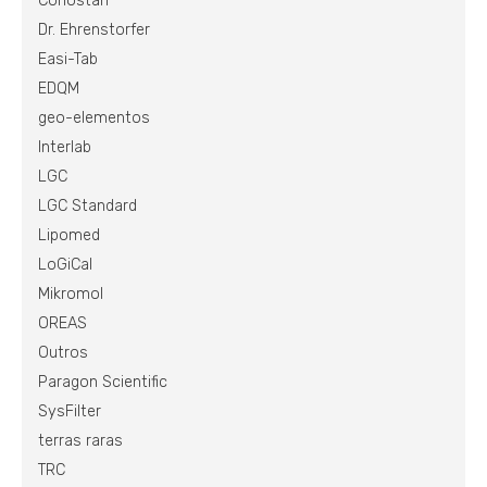
Conostan
Dr. Ehrenstorfer
Easi-Tab
EDQM
geo-elementos
Interlab
LGC
LGC Standard
Lipomed
LoGiCal
Mikromol
OREAS
Outros
Paragon Scientific
SysFilter
terras raras
TRC