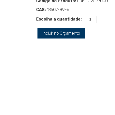
Código do Produto:
DRE-C12097000
CAS:
18507-89-6
Escolha a quantidade:
Incluir no Orçamento