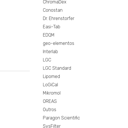
ChromaDex
Conostan
Dr. Ehrenstorfer
Easi-Tab
EDQM
geo-elementos
Interlab
LGC
LGC Standard
Lipomed
LoGiCal
Mikromol
OREAS
Outros
Paragon Scientific
SysFilter