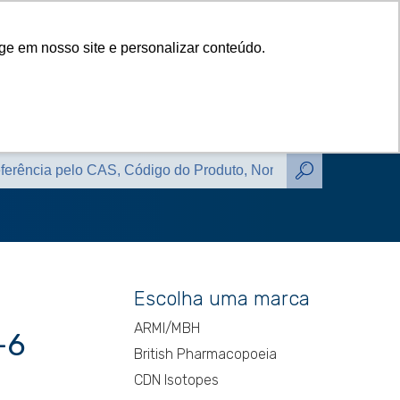
das
Catálogos
Contato
Blog
ge em nosso site e personalizar conteúdo.
das
Catálogos
Contato
Blog
Escolha uma marca
ARMI/MBH
-6
British Pharmacopoeia
CDN Isotopes