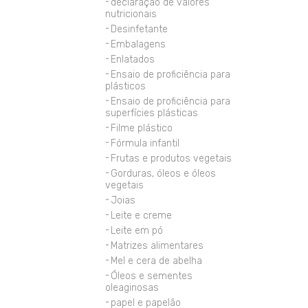
declaração de valores
nutricionais
Desinfetante
Embalagens
Enlatados
Ensaio de proficiência para
plásticos
Ensaio de proficiência para
superfícies plásticas
Filme plástico
Fórmula infantil
Frutas e produtos vegetais
Gorduras, óleos e óleos
vegetais
Joias
Leite e creme
Leite em pó
Matrizes alimentares
Mel e cera de abelha
Óleos e sementes
oleaginosas
papel e papelão