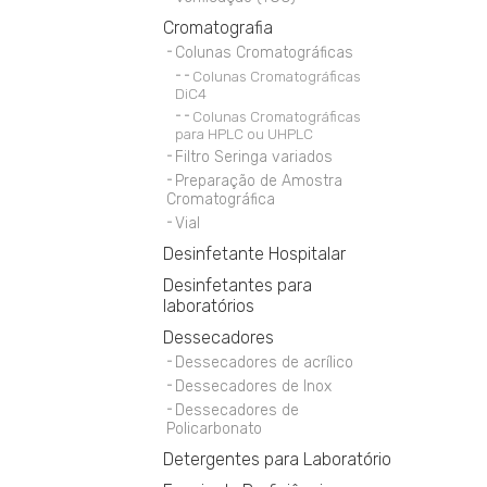
Cromatografia
Colunas Cromatográficas
Colunas Cromatográficas
DiC4
Colunas Cromatográficas
para HPLC ou UHPLC
Filtro Seringa variados
Preparação de Amostra
Cromatográfica
Vial
Desinfetante Hospitalar
Desinfetantes para
laboratórios
Dessecadores
Dessecadores de acrílico
Dessecadores de Inox
Dessecadores de
Policarbonato
Detergentes para Laboratório