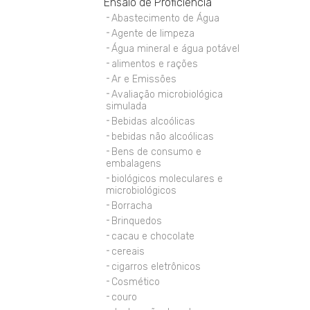
Ensaio de Proficiência
Abastecimento de Água
Agente de limpeza
Água mineral e água potável
alimentos e rações
Ar e Emissões
Avaliação microbiológica
simulada
Bebidas alcoólicas
bebidas não alcoólicas
Bens de consumo e
embalagens
biológicos moleculares e
microbiológicos
Borracha
Brinquedos
cacau e chocolate
cereais
cigarros eletrônicos
Cosmético
couro