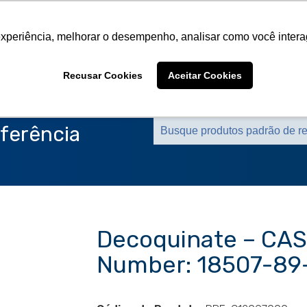
Sobre a CMS
Produtos
Marcas Representa
experiência, melhorar o desempenho, analisar como você intera
Sobre a CMS
Produtos
Marcas Representa
Recusar Cookies
Aceitar Cookies
ferência
Decoquinate – CAS
Number: 18507-89