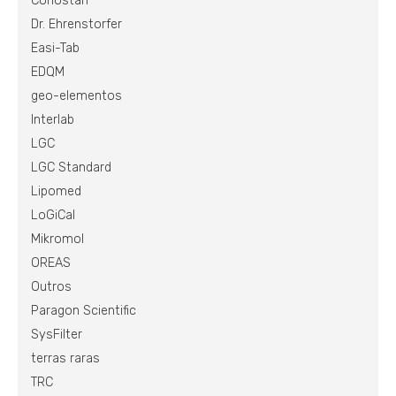
Conostan
Dr. Ehrenstorfer
Easi-Tab
EDQM
geo-elementos
Interlab
LGC
LGC Standard
Lipomed
LoGiCal
Mikromol
OREAS
Outros
Paragon Scientific
SysFilter
terras raras
TRC