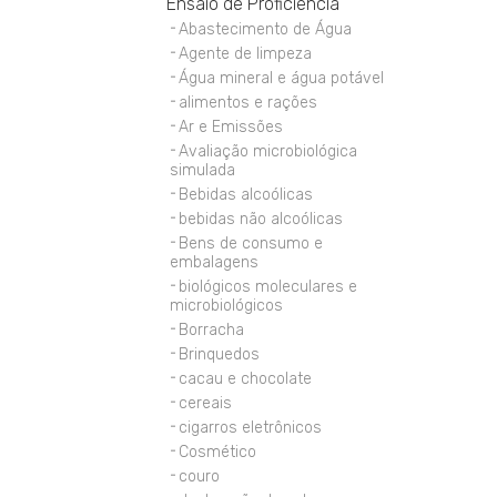
Ensaio de Proficiência
Abastecimento de Água
Agente de limpeza
Água mineral e água potável
alimentos e rações
Ar e Emissões
Avaliação microbiológica
simulada
Bebidas alcoólicas
bebidas não alcoólicas
Bens de consumo e
embalagens
biológicos moleculares e
microbiológicos
Borracha
Brinquedos
cacau e chocolate
cereais
cigarros eletrônicos
Cosmético
couro