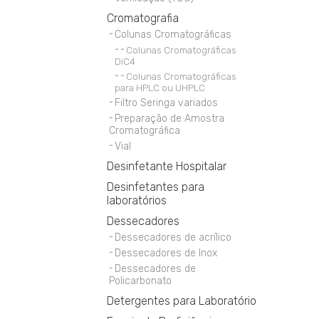
Cromatografia
Colunas Cromatográficas
Colunas Cromatográficas
DiC4
Colunas Cromatográficas
para HPLC ou UHPLC
Filtro Seringa variados
Preparação de Amostra
Cromatográfica
Vial
Desinfetante Hospitalar
Desinfetantes para
laboratórios
Dessecadores
Dessecadores de acrílico
Dessecadores de Inox
Dessecadores de
Policarbonato
Detergentes para Laboratório