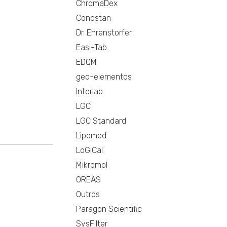
ChromaDex
Conostan
Dr. Ehrenstorfer
Easi-Tab
EDQM
geo-elementos
Interlab
LGC
LGC Standard
Lipomed
LoGiCal
Mikromol
OREAS
Outros
Paragon Scientific
SysFilter