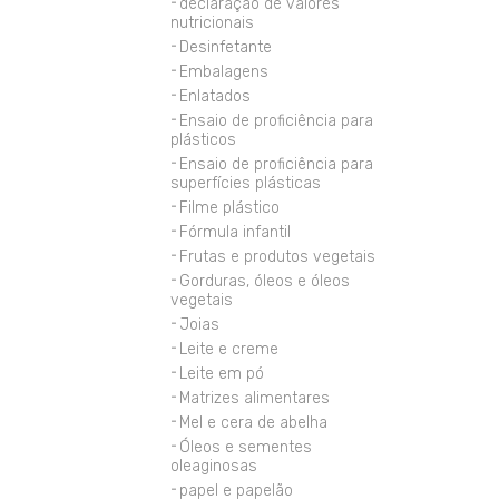
declaração de valores
nutricionais
Desinfetante
Embalagens
Enlatados
Ensaio de proficiência para
plásticos
Ensaio de proficiência para
superfícies plásticas
Filme plástico
Fórmula infantil
Frutas e produtos vegetais
Gorduras, óleos e óleos
vegetais
Joias
Leite e creme
Leite em pó
Matrizes alimentares
Mel e cera de abelha
Óleos e sementes
oleaginosas
papel e papelão