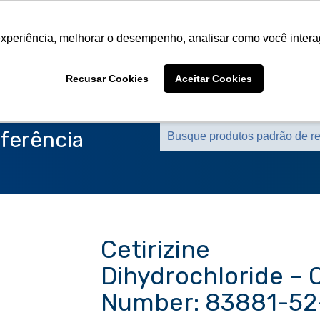
Sobre a CMS
Produtos
Marcas Representa
experiência, melhorar o desempenho, analisar como você intera
Sobre a CMS
Produtos
Marcas Representa
Recusar Cookies
Aceitar Cookies
ferência
Cetirizine
Dihydrochloride – 
Number: 83881-52