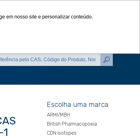
das
Catálogos
Contato
Blog
ge em nosso site e personalizar conteúdo.
das
Catálogos
Contato
Blog
Escolha uma marca
ARMI/MBH
CAS
British Pharmacopoeia
-1
CDN Isotopes