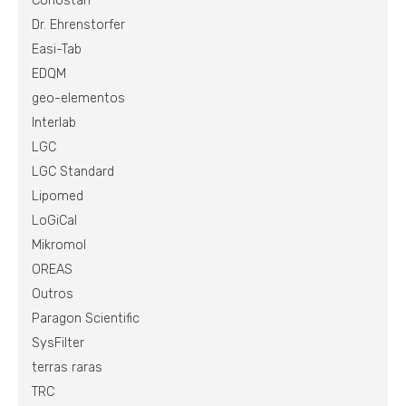
Conostan
Dr. Ehrenstorfer
Easi-Tab
EDQM
geo-elementos
Interlab
LGC
LGC Standard
Lipomed
LoGiCal
Mikromol
OREAS
Outros
Paragon Scientific
SysFilter
terras raras
TRC