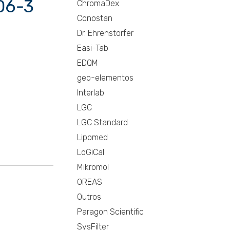
06-3
ChromaDex
Conostan
Dr. Ehrenstorfer
Easi-Tab
EDQM
geo-elementos
Interlab
LGC
LGC Standard
Lipomed
LoGiCal
Mikromol
OREAS
Outros
Paragon Scientific
SysFilter