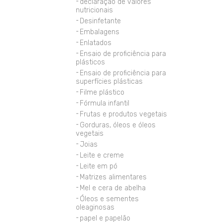
declaração de valores
nutricionais
Desinfetante
Embalagens
Enlatados
Ensaio de proficiência para
plásticos
Ensaio de proficiência para
superfícies plásticas
Filme plástico
Fórmula infantil
Frutas e produtos vegetais
Gorduras, óleos e óleos
vegetais
Joias
Leite e creme
Leite em pó
Matrizes alimentares
Mel e cera de abelha
Óleos e sementes
oleaginosas
papel e papelão