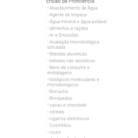
Ensaio de Proficiência
Abastecimento de Água
Agente de limpeza
Água mineral e água potável
alimentos e rações
Ar e Emissões
Avaliação microbiológica
simulada
Bebidas alcoólicas
bebidas não alcoólicas
Bens de consumo e
embalagens
biológicos moleculares e
microbiológicos
Borracha
Brinquedos
cacau e chocolate
cereais
cigarros eletrônicos
Cosmético
couro