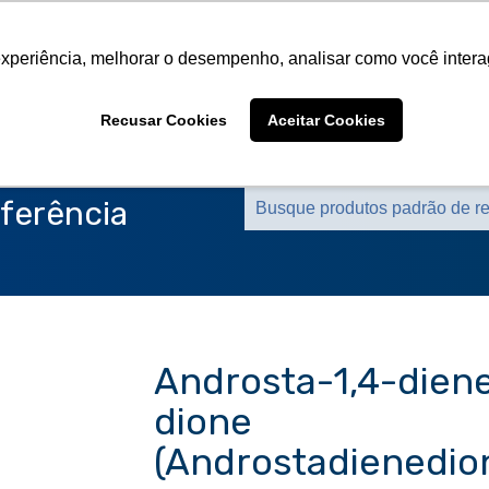
Sobre a CMS
Produtos
Marcas Representa
experiência, melhorar o desempenho, analisar como você intera
Sobre a CMS
Produtos
Marcas Representa
Recusar Cookies
Aceitar Cookies
ferência
Androsta-1,4-diene
dione
(Androstadienedio