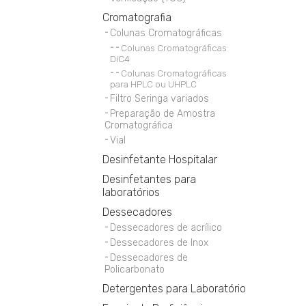
Cromatografia
Colunas Cromatográficas
Colunas Cromatográficas
DiC4
Colunas Cromatográficas
para HPLC ou UHPLC
Filtro Seringa variados
Preparação de Amostra
Cromatográfica
Vial
Desinfetante Hospitalar
Desinfetantes para
laboratórios
Dessecadores
Dessecadores de acrílico
Dessecadores de Inox
Dessecadores de
Policarbonato
Detergentes para Laboratório