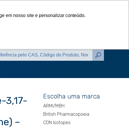
das
Catálogos
Contato
Blog
ge em nosso site e personalizar conteúdo.
das
Catálogos
Contato
Blog
Escolha uma marca
-3,17-
ARMI/MBH
British Pharmacopoeia
ne) –
CDN Isotopes