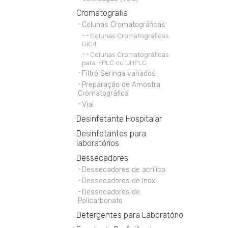
Cromatografia
Colunas Cromatográficas
Colunas Cromatográficas
DiC4
Colunas Cromatográficas
para HPLC ou UHPLC
Filtro Seringa variados
Preparação de Amostra
Cromatográfica
Vial
Desinfetante Hospitalar
Desinfetantes para
laboratórios
Dessecadores
Dessecadores de acrílico
Dessecadores de Inox
Dessecadores de
Policarbonato
Detergentes para Laboratório