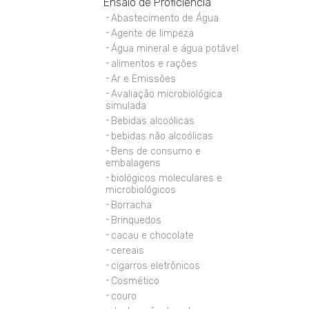
Ensaio de Proficiência
Abastecimento de Água
Agente de limpeza
Água mineral e água potável
alimentos e rações
Ar e Emissões
Avaliação microbiológica
simulada
Bebidas alcoólicas
bebidas não alcoólicas
Bens de consumo e
embalagens
biológicos moleculares e
microbiológicos
Borracha
Brinquedos
cacau e chocolate
cereais
cigarros eletrônicos
Cosmético
couro