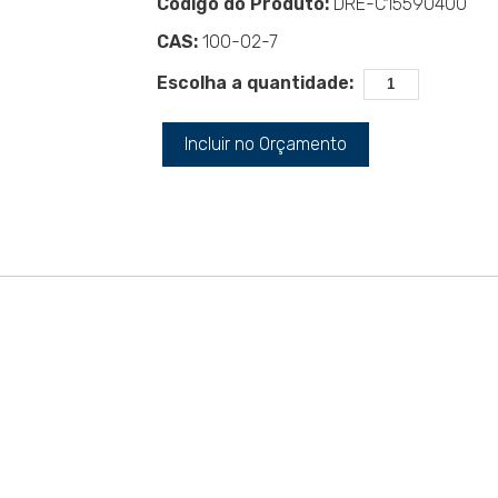
Código do Produto:
DRE-C15590400
CAS:
100-02-7
Escolha a quantidade:
Incluir no Orçamento