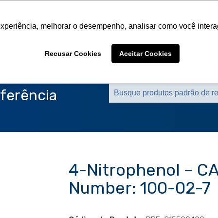
Sobre a CMS
Produtos
Marcas Representa
experiência, melhorar o desempenho, analisar como você intera
Sobre a CMS
Produtos
Marcas Representa
Recusar Cookies
Aceitar Cookies
ferência
4-Nitrophenol – C
Number: 100-02-7