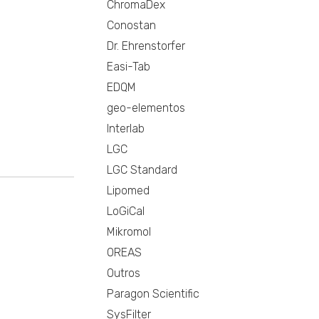
ChromaDex
Conostan
Dr. Ehrenstorfer
Easi-Tab
EDQM
geo-elementos
Interlab
LGC
LGC Standard
Lipomed
LoGiCal
Mikromol
OREAS
Outros
Paragon Scientific
SysFilter