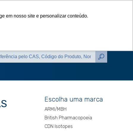
das
Catálogos
Contato
Blog
ge em nosso site e personalizar conteúdo.
das
Catálogos
Contato
Blog
Escolha uma marca
AS
ARMI/MBH
British Pharmacopoeia
CDN Isotopes