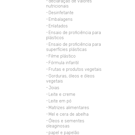
declaração de valores
nutricionais
Desinfetante
Embalagens
Enlatados
Ensaio de proficiência para
plásticos
Ensaio de proficiência para
superfícies plásticas
Filme plástico
Fórmula infantil
Frutas e produtos vegetais
Gorduras, óleos e óleos
vegetais
Joias
Leite e creme
Leite em pó
Matrizes alimentares
Mel e cera de abelha
Óleos e sementes
oleaginosas
papel e papelão