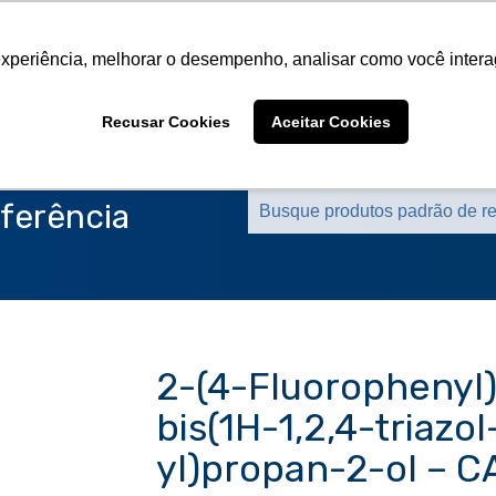
Sobre a CMS
Produtos
Marcas Representa
experiência, melhorar o desempenho, analisar como você intera
Sobre a CMS
Produtos
Marcas Representa
Recusar Cookies
Aceitar Cookies
ferência
2-(4-Fluorophenyl)
bis(1H-1,2,4-triazol
yl)propan-2-ol – C