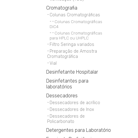
Cromatografia
Colunas Cromatográficas
Colunas Cromatográficas
DiC4
Colunas Cromatográficas
para HPLC ou UHPLC
Filtro Seringa variados
Preparação de Amostra
Cromatográfica
Vial
Desinfetante Hospitalar
Desinfetantes para
laboratórios
Dessecadores
Dessecadores de acrílico
Dessecadores de Inox
Dessecadores de
Policarbonato
Detergentes para Laboratório