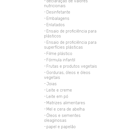
declaração de valores
nutricionais
Desinfetante
Embalagens
Enlatados
Ensaio de proficiência para
plásticos
Ensaio de proficiência para
superfícies plásticas
Filme plástico
Fórmula infantil
Frutas e produtos vegetais
Gorduras, óleos e óleos
vegetais
Joias
Leite e creme
Leite em pó
Matrizes alimentares
Mel e cera de abelha
Óleos e sementes
oleaginosas
papel e papelão