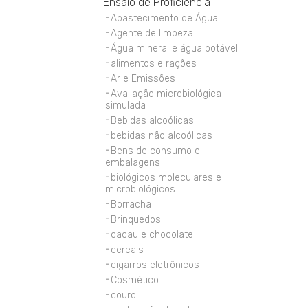
Ensaio de Proficiência
Abastecimento de Água
Agente de limpeza
Água mineral e água potável
alimentos e rações
Ar e Emissões
Avaliação microbiológica
simulada
Bebidas alcoólicas
bebidas não alcoólicas
Bens de consumo e
embalagens
biológicos moleculares e
microbiológicos
Borracha
Brinquedos
cacau e chocolate
cereais
cigarros eletrônicos
Cosmético
couro