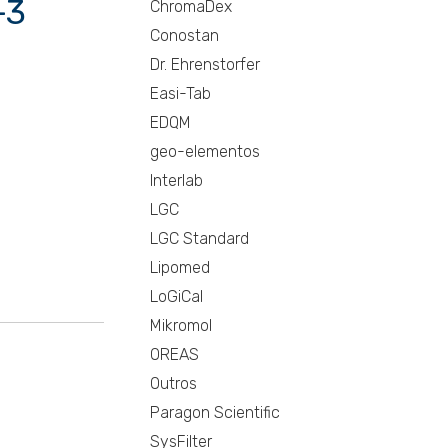
-3
ChromaDex
Conostan
Dr. Ehrenstorfer
Easi-Tab
EDQM
geo-elementos
Interlab
LGC
LGC Standard
Lipomed
LoGiCal
Mikromol
OREAS
Outros
Paragon Scientific
SysFilter