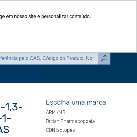
das
Catálogos
Contato
Blog
ge em nosso site e personalizar conteúdo.
das
Catálogos
Contato
Blog
Escolha uma marca
-1,3-
ARMI/MBH
-1-
British Pharmacopoeia
AS
CDN Isotopes