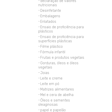
declaração de valores
nutricionais
Desinfetante
Embalagens
Enlatados
Ensaio de proficiência para
plásticos
Ensaio de proficiência para
superfícies plásticas
Filme plástico
Fórmula infantil
Frutas e produtos vegetais
Gorduras, óleos e óleos
vegetais
Joias
Leite e creme
Leite em pó
Matrizes alimentares
Mel e cera de abelha
Óleos e sementes
oleaginosas
papel e papelão