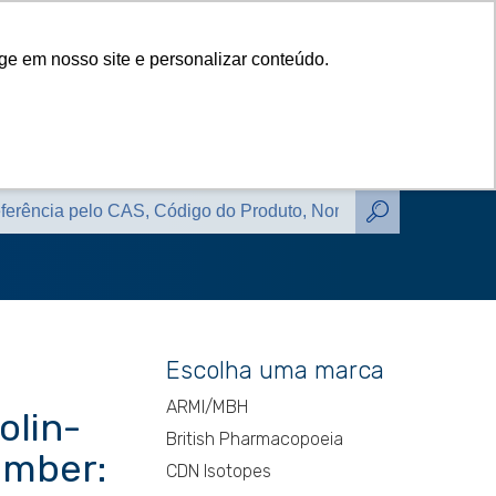
das
Catálogos
Contato
Blog
ge em nosso site e personalizar conteúdo.
das
Catálogos
Contato
Blog
Escolha uma marca
ARMI/MBH
olin-
British Pharmacopoeia
umber:
CDN Isotopes