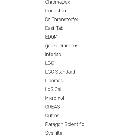
ChromaDex
Conostan
Dr. Ehrenstorfer
Easi-Tab
EDQM
geo-elementos
Interlab
LGC
LGC Standard
Lipomed
LoGiCal
Mikromol
OREAS
Outros
Paragon Scientific
SysFilter