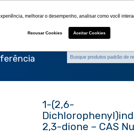
Sobre a CMS
Produtos
Marcas Representa
experiência, melhorar o desempenho, analisar como você intera
Sobre a CMS
Produtos
Marcas Representa
Recusar Cookies
Aceitar Cookies
ferência
1-(2,6-
Dichlorophenyl)ind
2,3-dione – CAS N