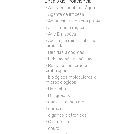
Ensaio de Proficiência
Abastecimento de Água
Agente de limpeza
Água mineral e água potável
alimentos e rações
Ar e Emissões
Avaliação microbiológica
simulada
Bebidas alcoólicas
bebidas não alcoólicas
Bens de consumo e
embalagens
biológicos moleculares e
microbiológicos
Borracha
Brinquedos
cacau e chocolate
cereais
cigarros eletrônicos
Cosmético
couro