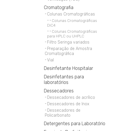
Cromatografia
Colunas Cromatográficas
Colunas Cromatográficas
DiC4
Colunas Cromatográficas
para HPLC ou UHPLC
Filtro Seringa variados
Preparação de Amostra
Cromatográfica
Vial
Desinfetante Hospitalar
Desinfetantes para
laboratórios
Dessecadores
Dessecadores de acrílico
Dessecadores de Inox
Dessecadores de
Policarbonato
Detergentes para Laboratório