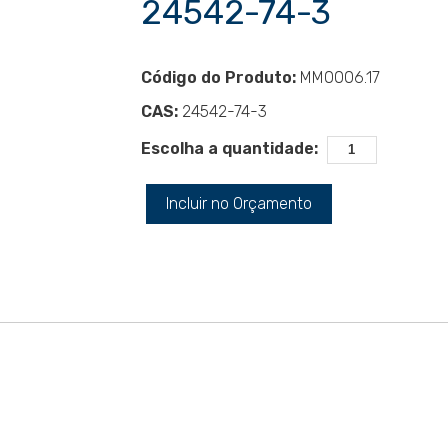
24542-74-3
Código do Produto:
MM0006.17
CAS:
24542-74-3
Escolha a quantidade:
Incluir no Orçamento