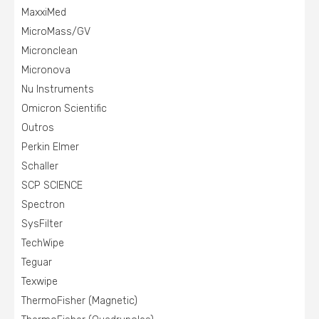
MaxxiMed
MicroMass/GV
Micronclean
Micronova
Nu Instruments
Omicron Scientific
Outros
Perkin Elmer
Schaller
SCP SCIENCE
Spectron
SysFilter
TechWipe
Teguar
Texwipe
ThermoFisher (Magnetic)