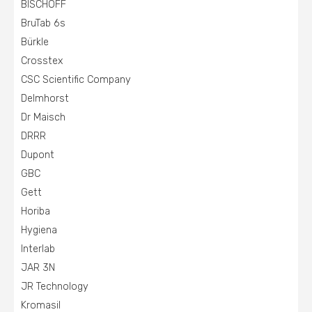
BISCHOFF
BruTab 6s
Bürkle
Crosstex
CSC Scientific Company
Delmhorst
Dr Maisch
DRRR
Dupont
GBC
Gett
Horiba
Hygiena
Interlab
JAR 3N
JR Technology
Kromasil