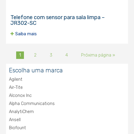
Telefone com sensor para sala limpa –
JR302-SC
Saiba mais
1
2
3
4
Próxima página »
Escolha uma marca
Agilent
Air-Tite
Alconox Inc
Alpha Communications
AnalytiChem
Ansell
Biofount