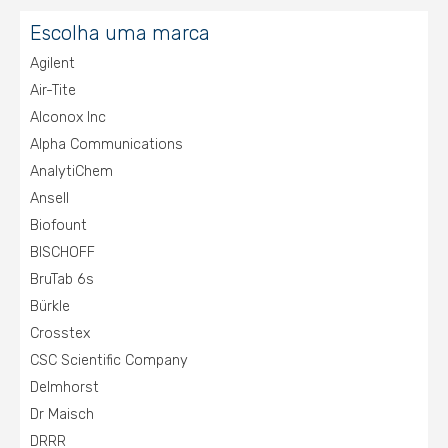
Escolha uma marca
Agilent
Air-Tite
Alconox Inc
Alpha Communications
AnalytiChem
Ansell
Biofount
BISCHOFF
BruTab 6s
Bürkle
Crosstex
CSC Scientific Company
Delmhorst
Dr Maisch
DRRR