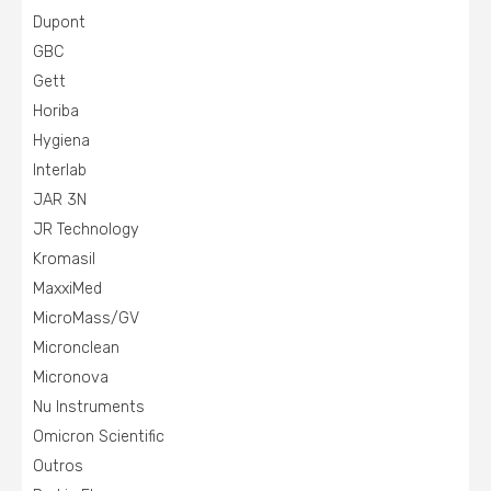
Dupont
GBC
Gett
Horiba
Hygiena
Interlab
JAR 3N
JR Technology
Kromasil
MaxxiMed
MicroMass/GV
Micronclean
Micronova
Nu Instruments
Omicron Scientific
Outros