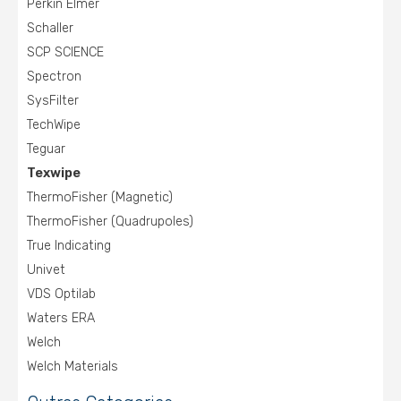
Perkin Elmer
Schaller
SCP SCIENCE
Spectron
SysFilter
TechWipe
Teguar
Texwipe
ThermoFisher (Magnetic)
ThermoFisher (Quadrupoles)
True Indicating
Univet
VDS Optilab
Waters ERA
Welch
Welch Materials