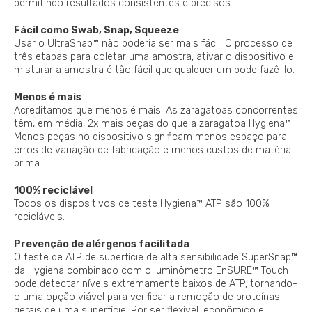
permitindo resultados consistentes e precisos.
Fácil como Swab, Snap, Squeeze
Usar o UltraSnap™ não poderia ser mais fácil. O processo de
três etapas para coletar uma amostra, ativar o dispositivo e
misturar a amostra é tão fácil que qualquer um pode fazê-lo.
Menos é mais
Acreditamos que menos é mais. As zaragatoas concorrentes
têm, em média, 2x mais peças do que a zaragatoa Hygiena™.
Menos peças no dispositivo significam menos espaço para
erros de variação de fabricação e menos custos de matéria-
prima.
100% reciclável
Todos os dispositivos de teste Hygiena™ ATP são 100%
recicláveis.
Prevenção de alérgenos facilitada
O teste de ATP de superfície de alta sensibilidade SuperSnap™
da Hygiena combinado com o luminômetro EnSURE™ Touch
pode detectar níveis extremamente baixos de ATP, tornando-
o uma opção viável para verificar a remoção de proteínas
gerais de uma superfície. Por ser flexível, econômico e