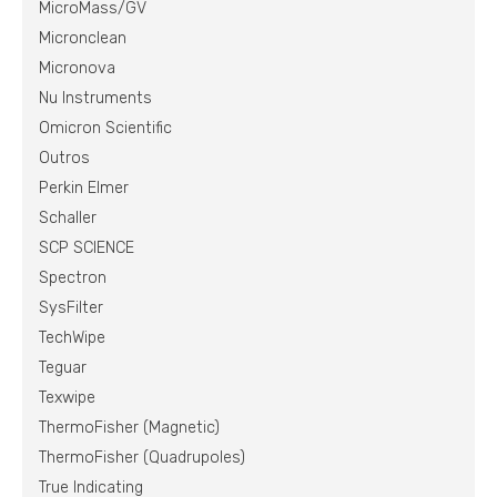
MicroMass/GV
Micronclean
Micronova
Nu Instruments
Omicron Scientific
Outros
Perkin Elmer
Schaller
SCP SCIENCE
Spectron
SysFilter
TechWipe
Teguar
Texwipe
ThermoFisher (Magnetic)
ThermoFisher (Quadrupoles)
True Indicating