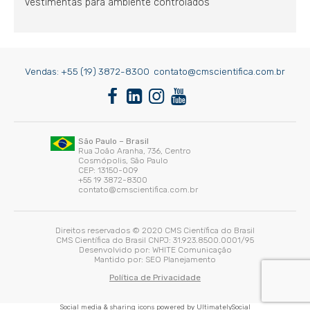
Vestimentas para ambiente controlados
Vendas:
+55 (19) 3872-8300
contato@cmscientifica.com.br
São Paulo – Brasil
Rua João Aranha, 736, Centro
Cosmópolis, São Paulo
CEP: 13150-009
+55 19 3872-8300
contato@cmscientifica.com.br
Direitos reservados © 2020 CMS Científica do Brasil
CMS Científica do Brasil CNPJ: 31.923.8500.0001/95
Desenvolvido por:
WHITE Comunicação
Mantido por:
SEO Planejamento
Política de Privacidade
Social media & sharing icons powered by
UltimatelySocial