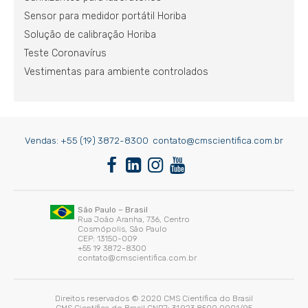
Sensor para medidor portátil Horiba
Solução de calibração Horiba
Teste Coronavírus
Vestimentas para ambiente controlados
Vendas:
+55 (19) 3872-8300
contato@cmscientifica.com.br
São Paulo – Brasil
Rua João Aranha, 736, Centro
Cosmópolis, São Paulo
CEP: 13150-009
+55 19 3872-8300
contato@cmscientifica.com.br
Direitos reservados © 2020 CMS Científica do Brasil
CMS Científica do Brasil CNPJ: 31.923.8500.0001/95