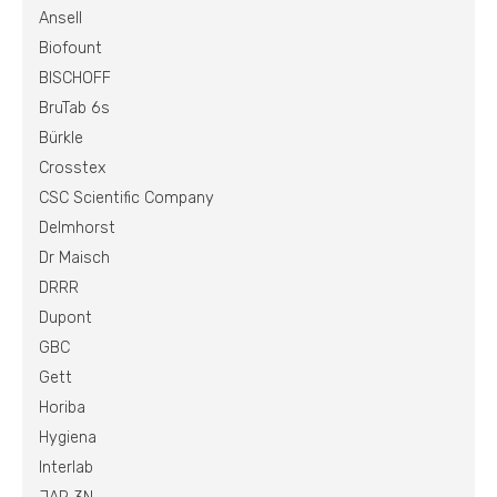
Ansell
Biofount
BISCHOFF
BruTab 6s
Bürkle
Crosstex
CSC Scientific Company
Delmhorst
Dr Maisch
DRRR
Dupont
GBC
Gett
Horiba
Hygiena
Interlab