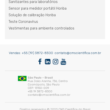
Sanitizantes para laboratórios
Sensor para medidor portátil Horiba
Solução de calibração Horiba
Teste Coronavírus
Vestimentas para ambiente controlados
Vendas:
+55 (19) 3872-8300
contato@cmscientifica.com.br
São Paulo – Brasil
Rua João Aranha, 736, Centro
Cosmópolis, São Paulo
CEP: 13150-009
+55 19 3872-8300
contato@cmscientifica.com.br
Direitos reservados © 2020 CMS Científica do Brasil