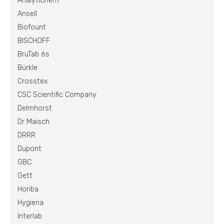
AnalytiChem
Ansell
Biofount
BISCHOFF
BruTab 6s
Bürkle
Crosstex
CSC Scientific Company
Delmhorst
Dr Maisch
DRRR
Dupont
GBC
Gett
Horiba
Hygiena
Interlab