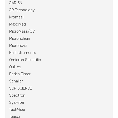
JAR 3N
JR Technology
Kromasil
MaxxiMed
MicroMass/GV
Micronclean
Micronova
Nu Instruments
Omicron Scientific
Outros
Perkin Elmer
Schaller
SCP SCIENCE
Spectron
SysFilter
TechWipe
Teguar