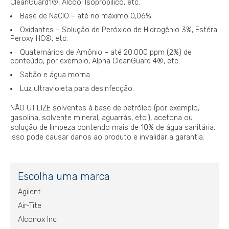
CleanGuard1®, Álcool Isopropílico, etc.
Base de NaCIO – até no máximo 0,06%.
Oxidantes – Solução de Peróxido de Hidrogênio 3%, Estéra
Peroxy HC®, etc.
Quaternários de Amônio – até 20.000 ppm (2%) de
conteúdo, por exemplo, Alpha CleanGuard 4®, etc.
Sabão e água morna.
Luz ultravioleta para desinfecção.
NÃO UTILIZE solventes à base de petróleo (por exemplo,
gasolina, solvente mineral, aguarrás, etc.), acetona ou
solução de limpeza contendo mais de 10% de água sanitária.
Isso pode causar danos ao produto e invalidar a garantia.
Escolha uma marca
Agilent
Air-Tite
Alconox Inc