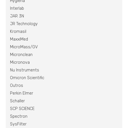
Hygiena
Interlab
JAR 3N
JR Technology
Kromasil
MaxxiMed
MicroMass/GV
Micronclean
Micronova
Nu Instruments
Omicron Scientific
Outros
Perkin Elmer
Schaller
SCP SCIENCE
Spectron
SysFilter