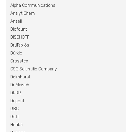
Alpha Communications
AnalytiChem
Ansell
Biofount
BISCHOFF
BruTab 6s
Bürkle
Crosstex
CSC Scientific Company
Delmhorst
Dr Maisch
DRRR
Dupont
GBC
Gett
Horiba