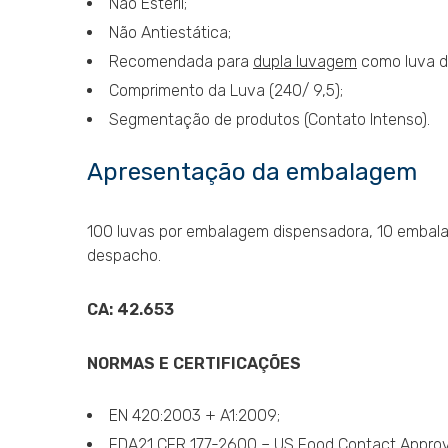
Não Estéril;
Não Antiestática;
Recomendada para
dupla luvagem
como luva de
Comprimento da Luva (240/ 9,5);
Segmentação de produtos (Contato Intenso).
Apresentação da embalagem
100 luvas por embalagem dispensadora, 10 embala
despacho.
CA: 42.653
NORMAS E CERTIFICAÇÕES
EN 420:2003 + A1:2009;
FDA21 CFR 177-2600
– US Food Contact Appro