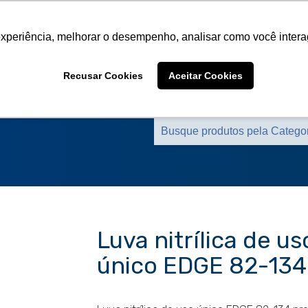
Sobre a CMS
Produtos
Marcas Representa
experiência, melhorar o desempenho, analisar como você intera
Sobre a CMS
Produtos
Marcas Representa
Recusar Cookies
Aceitar Cookies
Luva nitrílica de us
único EDGE 82-134