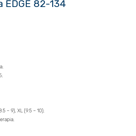
ica EDGE 82-134
a;
5;
.5 – 9), XL (9.5 – 10);
erapia;