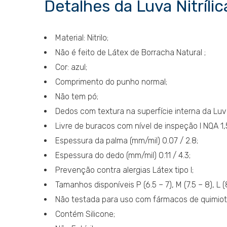
Detalhes da Luva Nitríl
Material: Nitrilo;
Não é feito de Látex de Borracha Natural ;
Cor: azul;
Comprimento do punho normal;
Não tem pó;
Dedos com textura na superfície interna da Luv
Livre de buracos com nível de inspeção I NQA 1,
Espessura da palma (mm/mil) 0.07 / 2.8;
Espessura do dedo (mm/mil) 0.11 / 4.3;
Prevenção contra alergias Látex tipo I;
Tamanhos disponíveis P (6.5 – 7), M (7.5 – 8), L (8
Não testada para uso com fármacos de quimiot
Contém Silicone;