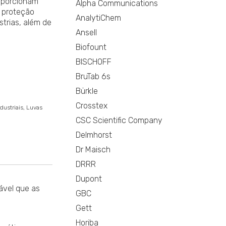
roporcionam
Alpha Communications
a proteção
AnalytiChem
trias, além de
Ansell
Biofount
BISCHOFF
BruTab 6s
Bürkle
Crosstex
dustriais
Luvas
CSC Scientific Company
Delmhorst
Dr Maisch
DRRR
Dupont
ável que as
GBC
Gett
Horiba