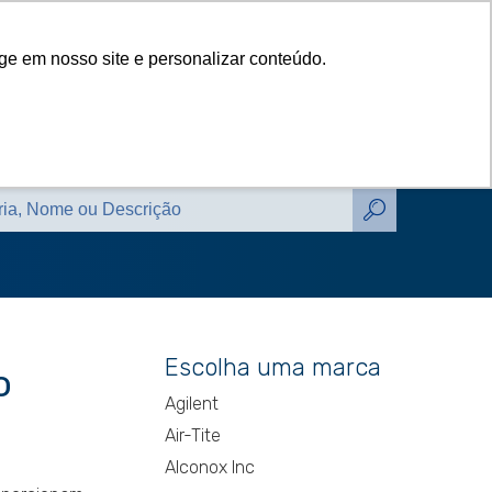
das
Catálogos
Contato
Blog
ge em nosso site e personalizar conteúdo.
das
Catálogos
Contato
Blog
Escolha uma marca
o
Agilent
Air-Tite
Alconox Inc