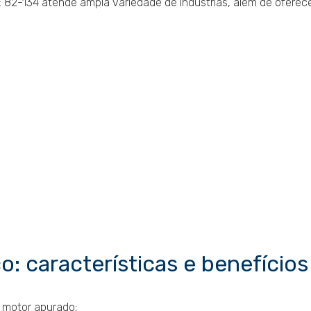
E 82-134 atende ampla variedade de indústrias, além de oferec
co: características e benefícios
le motor apurado;