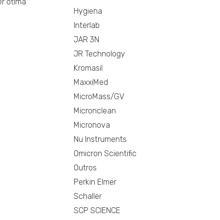
er ótima
Hygiena
Interlab
JAR 3N
JR Technology
Kromasil
MaxxiMed
MicroMass/GV
Micronclean
Micronova
Nu Instruments
Omicron Scientific
Outros
Perkin Elmer
Schaller
SCP SCIENCE