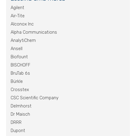
Agilent
Air-Tite
Alconox Inc
Alpha Communications
AnalytiChem
Ansell
Biofount
BISCHOFF
BruTab 6s
Bürkle
Crosstex
CSC Scientific Company
Delmhorst
Dr Maisch
DRRR
Dupont