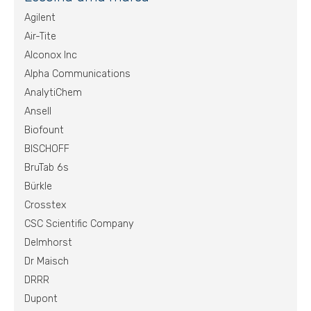
Agilent
Air-Tite
Alconox Inc
Alpha Communications
AnalytiChem
Ansell
Biofount
BISCHOFF
BruTab 6s
Bürkle
Crosstex
CSC Scientific Company
Delmhorst
Dr Maisch
DRRR
Dupont